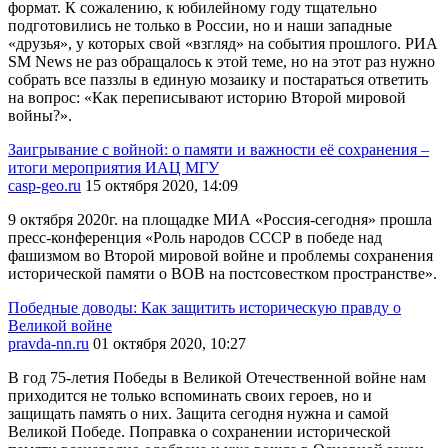
формат. К сожалению, к юбилейному году тщательно
подготовились не только в России, но и наши западные
«друзья», у которых свой «взгляд» на события прошлого. РИА
SM News не раз обращалось к этой теме, но на этот раз нужно
собрать все паззлы в единую мозаику и постараться ответить
на вопрос: «Как переписывают историю Второй мировой
войны?».
Заигрывание с войной: о памяти и важности её сохранения –
итоги мероприятия ИАЦ МГУ
casp-geo.ru
15 октября 2020, 14:09
9 октября 2020г. на площадке МИА «Россия-сегодня» прошла
пресс-конференция «Роль народов СССР в победе над
фашизмом во Второй мировой войне и проблемы сохранения
исторической памяти о ВОВ на постсовестком пространстве».
Победные доводы: Как защитить историческую правду о
Великой войне
pravda-nn.ru
01 октября 2020, 10:27
В год 75-летия Победы в Великой Отечественной войне нам
приходится не только вспоминать своих героев, но и
защищать память о них. Защита сегодня нужна и самой
Великой Победе. Поправка о сохранении исторической