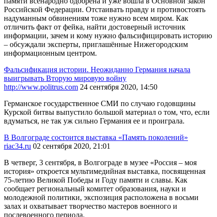
памяти всенародно одобрена и уже вошла в Основной закон
Российской Федерации. Отстаивать правду и противостоять
надуманным обвинениям тоже нужно всем миром. Как
отличить факт от фейка, найти достоверный источник
информации, зачем и кому нужно фальсифицировать историю
– обсуждали эксперты, приглашённые Нижегородским
информационным центром.
Фальсификация истории. Неожиданно Германия начала
выигрывать Вторую мировую войну
http://www.politrus.com
24 сентября 2020, 14:50
Германское государственное СМИ по случаю годовщины
Курской битвы выпустило большой материал о том, что, если
вдуматься, не так уж сильно Германия ее и проиграла.
В Волгограде состоится выставка «Память поколений»
riac34.ru
02 сентября 2020, 21:01
В четверг, 3 сентября, в Волгограде в музее «Россия – моя
история» откроется мультимедийная выставка, посвященная
75-летию Великой Победы и Году памяти и славы. Как
сообщает региональный комитет образования, науки и
молодежной политики, экспозиция расположена в восьми
залах и охватывает творчество мастеров военного и
послевоенного периода.