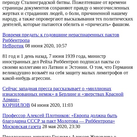
периоду Сталинградской битвы. Пожелтевшие от времени
страницы документов сохраняют правду о многочисленных
жертвах и страданиях людей, о боли, причиненной нашему
народу, а также опровергают высказывания тех политических
деятелей, которые пытаются обелить и «причесать» фашизм.
Вовремя предать: к годовщине нераспиаренных пактов
Риббентропа
НеВротик
08 июня 2020, 10:57
81 год и 1 день назад, 7 июня 1939 года, министр
иностранных дел Рейха Риббентроп подписал пакты со
своими коллегами из Латвии и Эстонии. О том, что Германия
великодушно возьмёт на себя защиту малых лимитрофов от
какой-нибудь агрессии.
Сейчас западная пресса рассказывает о «миллионах
изнасилованных немок» в Берлине и «зверствах Красной
Армии»
КОРНИЛОВ
04 июня 2020, 11:03
Профессор Алексей Плотников: «Европа должна быть
благодарна СССР за пакт Молотова — Риббентропа»
Московская газета
28 мая 2020, 23:30
Предложение депутата Госдумы Алексея Журавлева о