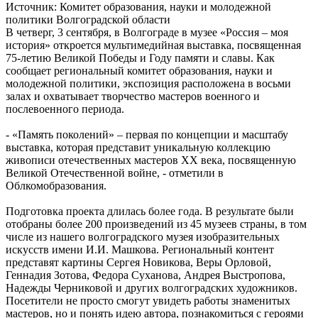
Источник: Комитет образования, науки и молодежной
политики Волгоградской области
В четверг, 3 сентября, в Волгограде в музее «Россия – моя
история» откроется мультимедийная выставка, посвященная
75-летию Великой Победы и Году памяти и славы. Как
сообщает региональный комитет образования, науки и
молодежной политики, экспозиция расположена в восьми
залах и охватывает творчество мастеров военного и
послевоенного периода.
- «Память поколений» – первая по концепции и масштабу
выставка, которая представит уникальную коллекцию
живописи отечественных мастеров XX века, посвященную
Великой Отечественной войне, - отметили в
Облкомобразования.
Подготовка проекта длилась более года. В результате были
отобраны более 200 произведений из 45 музеев страны, в том
числе из нашего волгоградского музея изобразительных
искусств имени И.И. Машкова. Региональный контент
представят картины Сергея Новикова, Веры Орловой,
Геннадия Зотова, Федора Суханова, Андрея Выстропова,
Надежды Черниковой и других волгоградских художников.
Посетители не просто смогут увидеть работы знаменитых
мастеров, но и понять идею автора, познакомиться с героями