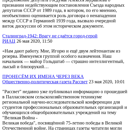
признании недействующим постановления Съезда народных
депутатов СССР от 1989 года, в котором, по его мнению,
необъективно оценивается роль договора о ненападении
между СССР и Германией 1939 года, вызвало очередной
виток дискуссии об этом историческом документе.
Сталинград-1942: Врагу не сдаётся город-герой
РИАЦ
26 мая 2020, 11:50
«Нам дают работу. Мне, Игорю и ещё двум лейтенантам из
резерва. Именуемся группой особого назначения. Наш
начальник — майор Гольдштаб — страшно интеллигентный,
лысый и близорукий…
ПРОНЕСЁМ ИХ ИМЕНА ЧЕРЕЗ ВЕКА
Общественно-политическая газета Рассвет
23 мая 2020, 10:01
"Рассвет" недавно уже публиковал информацию о прошедшей
в Палласовском сельскохозяйственном техникуме
региональной научно-исследовательской конференции для
студентов профессиональных образовательных организаций и
обучающихся общеобразовательных учреждений на тему
"Великая Война -
Великая nобеда", посвящённой 75-летию победы в Великой
Отечественной войне. На страницах газеты читатели могли