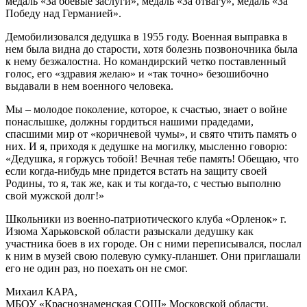
медаль «За боевые заслуги», медаль «За отвагу», медаль «За
Победу над Германией».
Демобилизовался дедушка в 1955 году. Военная выправка в
нем была видна до старости, хотя болезнь позвоночника была
к нему безжалостна. Но командирский четко поставленный
голос, его «здравия желаю» и «так точно» безошибочно
выдавали в нем военного человека.
Мы – молодое поколение, которое, к счастью, знает о войне
понаслышке, должны гордиться нашими прадедами,
спасшими мир от «коричневой чумы», и свято чтить память о
них. И я, приходя к дедушке на могилку, мысленно говорю:
«Дедушка, я горжусь тобой! Вечная тебе память! Обещаю, что
если когда-нибудь мне придется встать на защиту своей
Родины, то я, так же, как и ты когда-то, с честью выполню
свой мужской долг!»
Школьники из военно-патриотического клуба «Орленок» г.
Изюма Харьковской области разыскали дедушку как
участника боев в их городе. Он с ними переписывался, послал
к ним в музей свою полевую сумку-планшет. Они приглашали
его не один раз, но поехать он не смог.
Михаил КАРА,
МБОУ «Краснознаменская СОШ» Московской области.