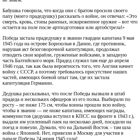
Бабушка говорила, что когда они с братом просили своего
папу (моего прадедушку) рассказать о войне, он отвечал: «Это
смерть, кровь, стоны раненых, искореженное оружие – вот что
остается на поле после артподготовки или артобстрела!»
Победа застала прадедушку в звании гвардии капитана 9 мая
1945 года на острове Борнхольм в Дании, где противник,
нарушая акт безоговорочной капитуляции, продолжал
отводить свои корабли, груженные войсками, в западную
часть Балтийского моря. Прадед служил там еще до апреля
1946 года, так как была вероятность того, что Англия начнет
войну с СССР, а поэтому требовалось присутствие наших
частей, имеющих боевой опыт там, где их застала
капитуляция Германии.
Дедушка рассказывал, что после Победы вызвали в штаб
прадеда и нескольких офицеров из его полка. Выбирали по
росту – не ниже 175 см, чтобы воины прошли всю войну,
чтобы в звании — не ниже капитана, имеющих награды,
коммунистов (дедушка вступил в КПСС на фронте в 1943 г.),
выдали им усиленный паек на несколько дней, посадили на
поезд и повезли. Думали, что на Дальний Восток – там шла
война с Японией. Нет, привезли в Москву для участия в
параде Победы 24 июня 1945 года!