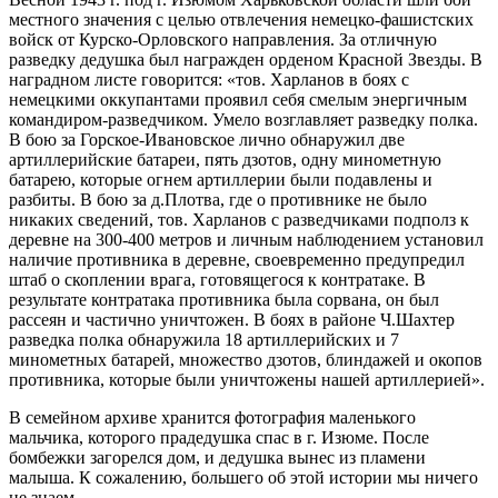
местного значения с целью отвлечения немецко-фашистских
войск от Курско-Орловского направления. За отличную
разведку дедушка был награжден орденом Красной Звезды. В
наградном листе говорится: «тов. Харланов в боях с
немецкими оккупантами проявил себя смелым энергичным
командиром-разведчиком. Умело возглавляет разведку полка.
В бою за Горское-Ивановское лично обнаружил две
артиллерийские батареи, пять дзотов, одну минометную
батарею, которые огнем артиллерии были подавлены и
разбиты. В бою за д.Плотва, где о противнике не было
никаких сведений, тов. Харланов с разведчиками подполз к
деревне на 300-400 метров и личным наблюдением установил
наличие противника в деревне, своевременно предупредил
штаб о скоплении врага, готовящегося к контратаке. В
результате контратака противника была сорвана, он был
рассеян и частично уничтожен. В боях в районе Ч.Шахтер
разведка полка обнаружила 18 артиллерийских и 7
минометных батарей, множество дзотов, блиндажей и окопов
противника, которые были уничтожены нашей артиллерией».
В семейном архиве хранится фотография маленького
мальчика, которого прадедушка спас в г. Изюме. После
бомбежки загорелся дом, и дедушка вынес из пламени
малыша. К сожалению, большего об этой истории мы ничего
не знаем.