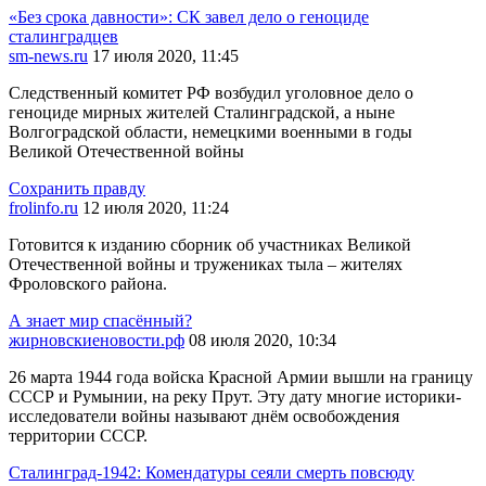
«Без срока давности»: СК завел дело о геноциде
сталинградцев
sm-news.ru
17 июля 2020, 11:45
Следственный комитет РФ возбудил уголовное дело о
геноциде мирных жителей Сталинградской, а ныне
Волгоградской области, немецкими военными в годы
Великой Отечественной войны
Сохранить правду
frolinfo.ru
12 июля 2020, 11:24
Готовится к изданию сборник об участниках Великой
Отечественной войны и тружениках тыла – жителях
Фроловского района.
А знает мир спасённый?
жирновскиеновости.рф
08 июля 2020, 10:34
26 марта 1944 года войска Красной Армии вышли на границу
СССР и Румынии, на реку Прут. Эту дату многие историки-
исследователи войны называют днём освобождения
территории СССР.
Сталинград-1942: Комендатуры сеяли смерть повсюду