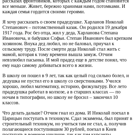
рассказах фронтовиков, которых с каждым годом становится
все меньше. Живет, бережно хранимая нами, потомками. И
каждая семья гордится своими героями.
Я хочу рассказать о своем прадедушке. Харланов Николай
Степанович – потомственный казак. Он родился 19 декабря
1917 года. Рос без отца, жил у деда, Харланова Степана
Ивановича, и бабушки Софьи. Степан Иванович был крепким
хозяином. Внука дед любил, но не баловал, приучал к
сельскому труду. После смерти деда Николай стал жить с
мамой, которая к тому времени вышла замуж. Отчим
невзлюбил пасынка. И мой прадед еще в детстве понял, что
ему надо самому добиваться всего в жизни.
В школу он пошел в 9 лет, так как целый год сильно болел, и
дедушка не пустил его в школу со сверстниками. Учился
хорошо, любил математику, историю, физкультуру. Все лето
прадедушка работал в колхозе, а в старших классах — по
ночам в типографии, но школу не бросил – закончил 10
классов.
Что делать дальше? Отчим гнал из дома. И Николай поехал в
Царицын поступать в техникум. Сдал экзамены, был принят в
строительный техникум, но учиться там не стал, а, получив
полагающиеся поступившим 30 рублей, поехал в Киев
поступать в военное училище, так как там курсанты