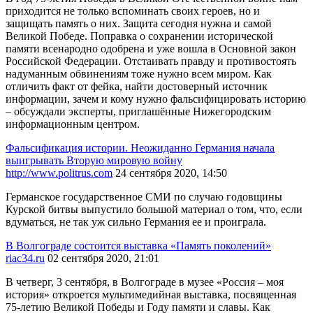
приходится не только вспоминать своих героев, но и
защищать память о них. Защита сегодня нужна и самой
Великой Победе. Поправка о сохранении исторической
памяти всенародно одобрена и уже вошла в Основной закон
Российской Федерации. Отстаивать правду и противостоять
надуманным обвинениям тоже нужно всем миром. Как
отличить факт от фейка, найти достоверный источник
информации, зачем и кому нужно фальсифицировать историю
– обсуждали эксперты, приглашённые Нижегородским
информационным центром.
Фальсификация истории. Неожиданно Германия начала
выигрывать Вторую мировую войну
http://www.politrus.com
24 сентября 2020, 14:50
Германское государственное СМИ по случаю годовщины
Курской битвы выпустило большой материал о том, что, если
вдуматься, не так уж сильно Германия ее и проиграла.
В Волгограде состоится выставка «Память поколений»
riac34.ru
02 сентября 2020, 21:01
В четверг, 3 сентября, в Волгограде в музее «Россия – моя
история» откроется мультимедийная выставка, посвященная
75-летию Великой Победы и Году памяти и славы. Как