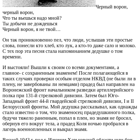
Черный ворон,
черный ворон,
Что ты вьешься надо мной?
Ты добычи не дождешься
Черный ворон, я не твой…
Он так проникновенно пел, что люди, услышав эти простые
слова, понесли кто хлеб, кто лук, а кто-то даже сало и молоко.
С тех пор эта песня стала напоминанием дедушке о том
времени.
И выстояли! Вышли к своим со всеми документами, а
главное- с сохраненным знаменем! После полагающейся в
таких случаях проверки особым отделом НКВД (не были ли в
плену, не завербованы ли немцами) прадед был направлен на
Воронежский фронт начальником разведки артиллерийского
полка при 131-й стрелковой дивизии. Затем был Юго-
Западный фронт 44-й гвардейской стрелковой дивизии, I и II
Белорусский фронты. Мой дедушка рассказывал, как однажды
стало известно о том, что знаменосец прадедушкиного полка,
будучи тяжело раненным, попал в плен, но знамя не бросил,
обернув его вокруг тела, а прадед Коля ночью пробрался в
лагерь военнопленных и выкрал знамя.
Весной 1943 г. под г. Изюмом Харьковской области шли бои