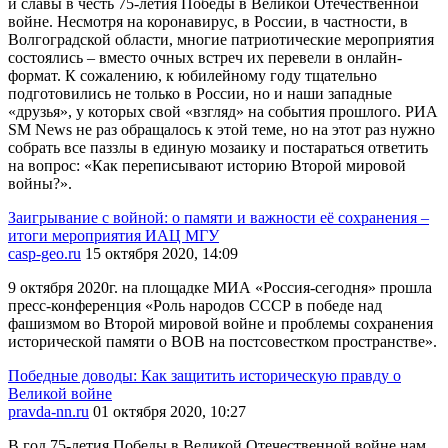
и славы в честь 75-летия Победы в Великой Отечественной
войне. Несмотря на коронавирус, в России, в частности, в
Волгоградской области, многие патриотические мероприятия
состоялись – вместо очных встреч их перевели в онлайн-
формат. К сожалению, к юбилейному году тщательно
подготовились не только в России, но и наши западные
«друзья», у которых свой «взгляд» на события прошлого. РИА
SM News не раз обращалось к этой теме, но на этот раз нужно
собрать все паззлы в единую мозаику и постараться ответить
на вопрос: «Как переписывают историю Второй мировой
войны?».
Заигрывание с войной: о памяти и важности её сохранения –
итоги мероприятия ИАЦ МГУ
casp-geo.ru
15 октября 2020, 14:09
9 октября 2020г. на площадке МИА «Россия-сегодня» прошла
пресс-конференция «Роль народов СССР в победе над
фашизмом во Второй мировой войне и проблемы сохранения
исторической памяти о ВОВ на постсовестком пространстве».
Победные доводы: Как защитить историческую правду о
Великой войне
pravda-nn.ru
01 октября 2020, 10:27
В год 75-летия Победы в Великой Отечественной войне нам