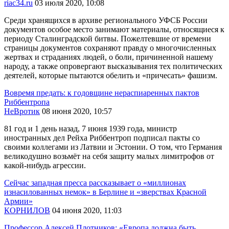
riac34.ru
03 июля 2020, 10:08
Среди хранящихся в архиве регионального УФСБ России
документов особое место занимают материалы, относящиеся к
периоду Сталинградской битвы. Пожелтевшие от времени
страницы документов сохраняют правду о многочисленных
жертвах и страданиях людей, о боли, причиненной нашему
народу, а также опровергают высказывания тех политических
деятелей, которые пытаются обелить и «причесать» фашизм.
Вовремя предать: к годовщине нераспиаренных пактов
Риббентропа
НеВротик
08 июня 2020, 10:57
81 год и 1 день назад, 7 июня 1939 года, министр
иностранных дел Рейха Риббентроп подписал пакты со
своими коллегами из Латвии и Эстонии. О том, что Германия
великодушно возьмёт на себя защиту малых лимитрофов от
какой-нибудь агрессии.
Сейчас западная пресса рассказывает о «миллионах
изнасилованных немок» в Берлине и «зверствах Красной
Армии»
КОРНИЛОВ
04 июня 2020, 11:03
Профессор Алексей Плотников: «Европа должна быть