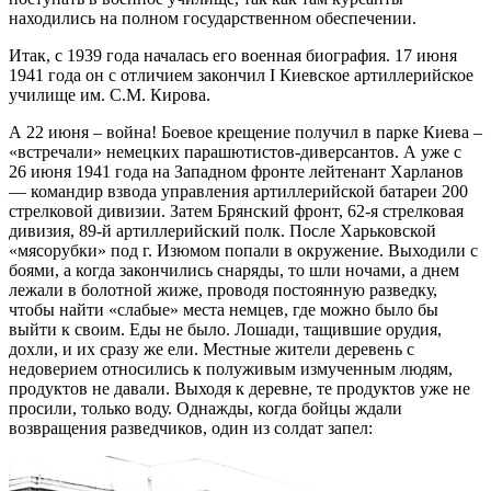
находились на полном государственном обеспечении.
Итак, с 1939 года началась его военная биография. 17 июня
1941 года он с отличием закончил I Киевское артиллерийское
училище им. С.М. Кирова.
А 22 июня – война! Боевое крещение получил в парке Киева –
«встречали» немецких парашютистов-диверсантов. А уже с
26 июня 1941 года на Западном фронте лейтенант Харланов
— командир взвода управления артиллерийской батареи 200
стрелковой дивизии. Затем Брянский фронт, 62-я стрелковая
дивизия, 89-й артиллерийский полк. После Харьковской
«мясорубки» под г. Изюмом попали в окружение. Выходили с
боями, а когда закончились снаряды, то шли ночами, а днем
лежали в болотной жиже, проводя постоянную разведку,
чтобы найти «слабые» места немцев, где можно было бы
выйти к своим. Еды не было. Лошади, тащившие орудия,
дохли, и их сразу же ели. Местные жители деревень с
недоверием относились к полуживым измученным людям,
продуктов не давали. Выходя к деревне, те продуктов уже не
просили, только воду. Однажды, когда бойцы ждали
возвращения разведчиков, один из солдат запел: