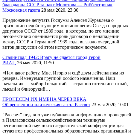
благодарна СССР за пакт Молотова — Риббентропа»
Московская газета
28 мая 2020, 23:30
Предложение депутата Госдумы Алексея Журавлева о
признании недействующим постановления Съезда народных
депутатов СССР от 1989 года, в котором, по его мнению,
необъективно оценивается роль договора о ненападении
между СССР и Германией 1939 года, вызвало очередной
виток дискуссии об этом историческом документе.
Сталинград-1942: Врагу не сдаётся город-герой
РИАЦ
26 мая 2020, 11:50
«Нам дают работу. Мне, Игорю и ещё двум лейтенантам из
резерва. Именуемся группой особого назначения. Наш
начальник — майор Гольдштаб — страшно интеллигентный,
лысый и близорукий…
ПРОНЕСЁМ ИХ ИМЕНА ЧЕРЕЗ ВЕКА
Общественно-политическая газета Рассвет
23 мая 2020, 10:01
"Рассвет" недавно уже публиковал информацию о прошедшей
в Палласовском сельскохозяйственном техникуме
региональной научно-исследовательской конференции для
студентов профессиональных образовательных организаций и